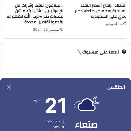
اقتصاد: ارتفاع أسعار النفط
..البنتاغون: تلقينا إشارات من
العالمية بعد فرض صنعاء حصار
الإسرائيليين بشأن نيتهم شن
بحري على السعودية
عمليات ضد #حزب_الله لكنهم لم
يقدموا تفاصيل محددة
منذ أسبوعين
سبتمبر 23, 2024
تابعنا على فيسبوك
الطقس
21
℃
صنعاء
26º - 21º
50%