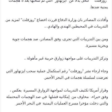
“روزفلت” لتحل بدلا عن “ايزنهاور” التي تم سحبها بعد 5 هجمات
يمنية ضدها.
وأفادت المصادر بان وزارة الدفاع قررت اخضاع “روزفلت” لمزيد من
التدريبات في المحيطين الهندي والهادي ..
ومن بين التدريبات التي تجرى، وفق المصادر، صد هجمات جوية
وبحرية مسيرة.
وتركز التدريبات على مواجهة زوارق حربية غير مأهولة ..
وجاء ارجاء نشر “روزفلت” رغم استكمال عملية سحب ايزنهاور التي
تعرضت لسلسلة هجمات في البحر الأحمر.
وقرار أمريكا تكثيف التدريبات لمواجهة الزوارق المسيرة يعكس ،
وفق خبراء، مخاوف من إمكانية فشلها في صد الهجمات المحتملة
والتي دخلت مؤخرا مسرح العمليات اليمنية في البحر الأحمر