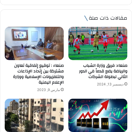
ر
ي
مقالات ذات صلة
د
ك
ا
ل
إ
ل
ك
ت
صنعاء: فريق وزارة الشباب
صنعاء : توقيع إتفاقية تعاون
ر
والرياضة يضع قدماً في الدور
مشتركة بين إتحاد الإذاعات
و
الثاني لبطولة الشركات
والتلفزيونات الإسلامية ووزارة
ن
الإعلام اليمنية
ديسمبر 13, 2024
ي
مارس 9, 2023