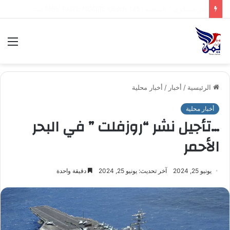
طهران : إيران تكشف اقتراب إعلان تفاهم تاريخي مع سلطنة عُمان بشأن تنظيم الملاحة في مضيق هرمز
الق
الرئيسية
/
أخبار
/
أخبار محلية
أخبار محلية
…تأجيل نشر “روزفلت ” في البحر
الأحمر
يونيو 25, 2024
آخر تحديث: يونيو 25, 2024
دقيقة واحدة