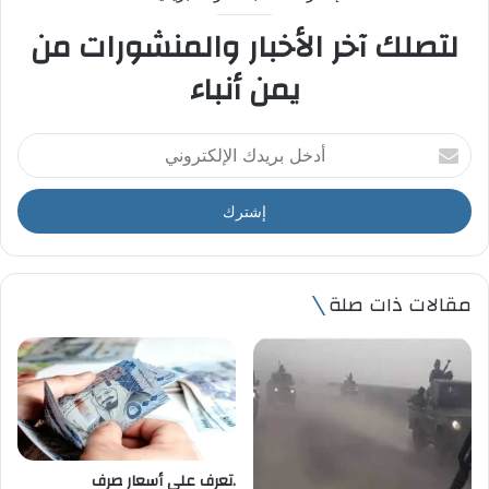
لتصلك آخر الأخبار والمنشورات من
يمن أنباء
أ
د
خ
ل
ب
ر
ي
مقالات ذات صلة
د
ك
ا
ل
إ
ل
ك
ت
.تعرف على أسعار صرف
ر