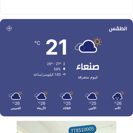
الطقس
21
℃
صنعاء
26º - 21º
59%
1.65 كيلومتر/ساعة
غيوم متفرقة
26
26
25
25
26
℃
℃
℃
℃
℃
الأحد
الأثنين
الثلاثاء
الأربعاء
الخميس