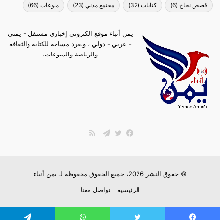
قصص نجاح
(6)
كتابات
(32)
مجتمع مدني
(23)
منوعات
(66)
يمن أنباء موقع الكتروني إخباري مستقل - يمني
- عربي - دولي ، ويفرد مساحة للكتابة والثقافة
والرياضة والمنوعات.
ملخص
الموقع
فيسبوك
تويتر
تيلقرام
RSS
© حقوق النشر 2026، جميع الحقوق محفوظة لـ
يمن أنباء
الرئيسية
تواصل معنا