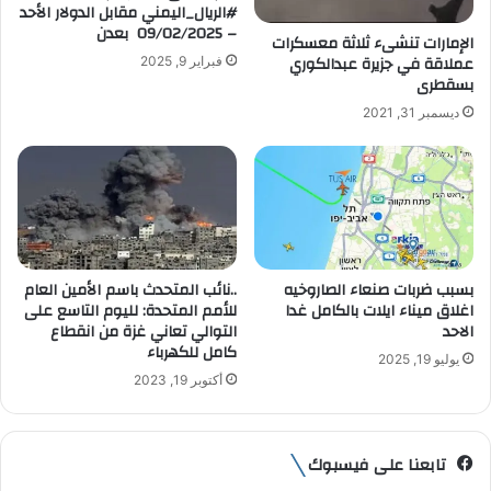
#الريال_اليمني مقابل الدولار الأحد
و
– 09/02/2025 بعدن
الإمارات تنشىء ثلاثة معسكرات
ن
عملاقة في جزيرة عبدالكوري
فبراير 9, 2025
ي
بسقطرى
ديسمبر 31, 2021
بسبب ضربات صنعاء الصاروخيه
..نائب المتحدث باسم الأمين العام
اغلاق ميناء ايلات بالكامل غدا
للأمم المتحدة: لليوم التاسع على
الاحد
التوالي تعاني غزة من انقطاع
كامل للكهرباء
يوليو 19, 2025
أكتوبر 19, 2023
تابعنا على فيسبوك