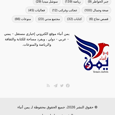
جبر الخواطر
(9)
رياضة
(139)
سوشل ميديا
(29)
صحة وجمال
(100)
عجائب وغرائب
(12)
فعاليات
(45)
قصص نجاح
(6)
كتابات
(32)
مجتمع مدني
(23)
منوعات
(66)
يمن أنباء موقع الكتروني إخباري مستقل - يمني
- عربي - دولي ، ويفرد مساحة للكتابة والثقافة
والرياضة والمنوعات.
ملخص
الموقع
فيسبوك
تويتر
تيلقرام
RSS
© حقوق النشر 2026، جميع الحقوق محفوظة لـ
يمن أنباء