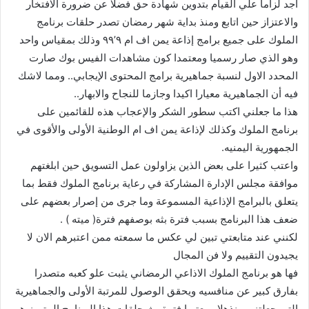
اجد لزاما علي القيام بتدوين شهادة حق فضلا عن ضرورة الافتخار
والاعتزاز حين اتابع ومنذ بداية شهر رمضان تصدر حلقات برنامج
الملوك على جميع برامج إذاعة يمن اف ام ٩’٩٩ وذلك بمقياس واحد
وهو الذي صار رسميا ومعتمدا كون مشاهدات الفيس بوك صارت
المحدد الاول لنسبة جماهيرية برامج المحتوى الإيجابي.. ومما لاشك
فيه أن الجماهيرية معيارا اكيدا وجازما للنجاح والابهار..
هذا ما جعلني اكتب سطور الشكر والإعجاب هذه للقائمين على
برنامج الملوك وكذلك لإذاعة يمن اف ام الوطنية الأولى والأقوى في
الجمهورية اليمنيه.
واعتب كثيرا على بعض الذين يزاولون عمل التسويق حين ابلغتهم
موافقة مجلس الإدارة المشاركة في رعاية برنامج الملوك فقط بما
يتعلق بالبرامج الإذاعية المسموعة وما جرى من إصرار بعضهم على
ضعف هذا البرنامج بسبب فترة بثه بوصفهم فترة( ميته ) .
لكنني عند متابعتي تبين لي عكس ما سمعته ممن اعتبرهم الان لا
يجيدون التقييم ولا فن المجال
فها هو برنامج الملوك الاذاعي الرمضاني يثبت علو كعبه متصدرا
بفارق كبير عن منافسيه ويحقق الوصول للمرتبة الأولى والجماهيرية
التي جعلتني منذهلا ومعتبرا فترة بث حلقات هذا البرنامج المتميز هي