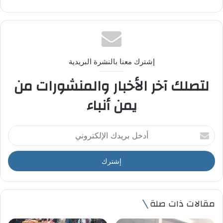
إشترك معنا بالنشرة البريدية
لتصلك آخر الأخبار والمنشورات من
يمن أنباء
أ
د
خ
ل
ب
ر
ي
مقالات ذات صلة
د
ك