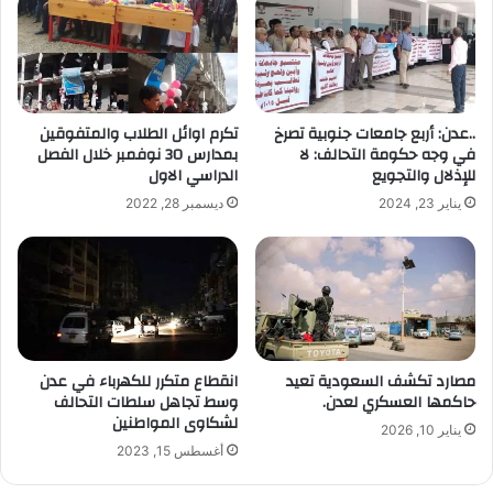
ا
ل
إ
ل
ك
ت
..عدن: أربع جامعات جنوبية تصرخ
تكرم اوائل الطلاب والمتفوقين
ر
في وجه حكومة التحالف: لا
بمدارس 30 نوفمبر خلال الفصل
و
للإذلال والتجويع
الدراسي الاول
ن
يناير 23, 2024
ديسمبر 28, 2022
ي
مصارد تكشف السعودية تعيد
انقطاع متكرر للكهرباء في عدن
حاكمها العسكري لعدن.
وسط تجاهل سلطات التحالف
لشكاوى المواطنين
يناير 10, 2026
أغسطس 15, 2023