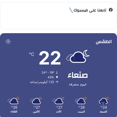
تابعنا على فيسبوك
الطقس
22
℃
صنعاء
24º - 19º
49%
1.32 كيلومتر/ساعة
غيوم متفرقة
26
27
27
26
24
℃
℃
℃
℃
℃
الجمعة
السبت
الأحد
الأثنين
الثلاثاء