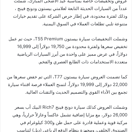
عروض وتخفيضات خاصة بمناسبة عيد الأضحى المبارك، شملت
عدداً من السيارات الحديثة التابعة لعلامتي بيستون ودونج فينج ،
وذلك لفترة محدودة، في إطار حرص الشركة على تقديم خيارات
متنوعة تلبي تطلعات العملاء في السوق اليمنية.
وشملت التخفيضات سيارة بيستون T55 Premium، حيث تم عمل
تخفيض سعرها ولفترة محدودة من 19,750 دولاراً إلى 16,999
دولاراً، في عرض مميز على واحدة من أبرز السيارات الرياضية
متعددة الاستخدامات ذات الطابع العصري والفخم.
كما تضمنت العروض سيارة بيستون T77، التي تم خفض سعرها من
22,000 دولار إلى 19,999 دولاراً، لتمنح العملاء فرصة اقتناء سيارة
تجمع بين الأداء القوي والتصميم الحديث والتقنات العالية.
وشملت العروض كذلك سيارة دونج فينج Rich7 البيك أب بسعر
26,000 دولار، مع مزايا إضافية تشمل عاكساً وعازلاً حرارياً، وهي
مركبة قوية وعملية قادرة على حمل طن و300 كيلوغرام في
الصندوق الخلفي، ومجهزة بنظام الدفع الرباعي (دبل) لتناسب