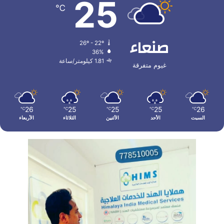
25
℃
صنعاء
26º - 22º
36%
1.81 كيلومتر/ساعة
غيوم متفرقة
26
25
25
25
26
℃
℃
℃
℃
℃
السبت
الأحد
الأثنين
الثلاثاء
الأربعاء