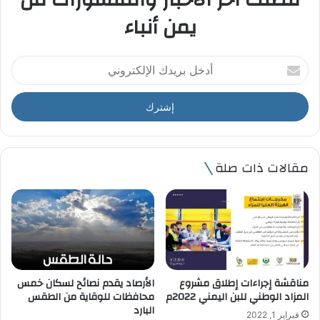
يمن أنباء
أ
د
خ
ل
ب
ر
ي
مقالات ذات صلة
د
ك
ا
ل
إ
ل
ك
ت
مناقشة إجراءات إطلاق مشروع
الأرصاد يقدم نصائح لسكان خمس
ر
المزاد الوطني للبن اليمني 2022م
محافظات للوقاية من الطقس
و
البارد
فبراير 1, 2022
ن