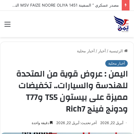
مصدر عسكري ” السفينة MSV FAIZE NOORE OLIYA 1451 التي ترفع علم الهند وتعرضت لهجوم بزورق مفخخ مجهول وغرقها في مياه البحر_الأحمر أثناء توجهها إلى ميناء المخا
الق
الرئيسية
/
أخبار
/
أخبار محلية
أخبار محلية
اليمن : عروض قوية من المتحدة
للهندسة والسيارات.. تخفيضات
مميزة على بيستون T55 وT77
ودونج فينج Rich7
أبريل 22, 2026
آخر تحديث: أبريل 22, 2026
دقيقة واحدة