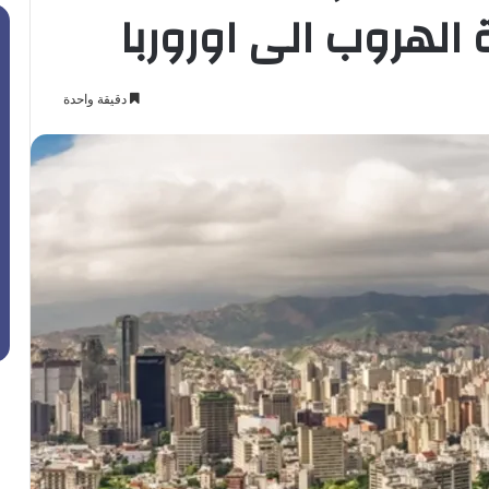
لهروب الى اوروربا
دقيقة واحدة