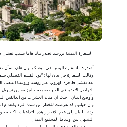
.السفارة اليمنية بروسيا تصدر بيانا هاما بسبب تفشي ظ
أصدرت السفارة اليمنية في موسكو بيان هام، بشأن تفش
وقالت السفارة في بيان لها : “يود القسم القنصلي بسفا
بعد تفشي ظاهرة الهروب عبر روسيا وروسيا البيضاء ال
التواصل الاجتماعي الغير صحيحة والمزيفة من تسهيل وفت
وأوضح البيان : حيث ان هناك العشرات من العالقين الي
وان حياتهم قد تعرضت للخطر من شدة البرد وانعدام ال
ودعا البيان إلى عدم الانجرار هذه التداعيات الكاذبة حو
التنبيهي بين أوساط المجتمع اليمني.
وشهدت ظاهرة هجرة الشباب اليمني عبر الهروب إلى أو