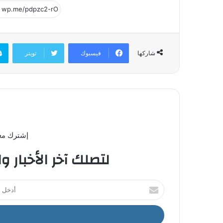
فيسبوك
تويتر
شاركها
إشترك معن
لتصلك آخر الأخبار و
أ
د
خ
ل