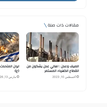
ب
ر
ي
د
ك
مقالات ذات صلة
ا
ل
إ
ل
ك
ت
ر
و
الصيف وعدن : اهالي عدن يشكون من
ايران المتحدث 
ن
انقطاع الكهرباء المستمر
(ع):
ي
أغسطس 10, 2023
مارس 13, 2026