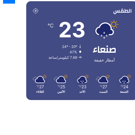
الطقس
23
℃
صنعاء
24º - 20º
47%
7.69 كيلومتر/ساعة
أمطار خفيفة
27
25
23
27
24
℃
℃
℃
℃
℃
الجمعة
السبت
الأحد
الأثنين
الثلاثاء