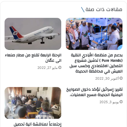
ي
مقالات ذات صلة
د
ك
ا
ل
إ
ل
ك
ت
بدعم من منظمة الأيادي النقية
الرحلة الرابعة تقلع من مطار صنعاء
ر
(Pure Hands ) تدشين مشروع
الى عمّان
و
التمكين الاقتصادي وكسب سبل
مايو 27, 2022
ن
العيش في محافظة الحديدة
ي
أكتوبر 30, 2022
تقرير: إسرائيل تؤكد دخول الصواريخ
اليمنية الجديدة مسرح العمليات.
يونيو 3, 2025
إجتماعاً لمناقشة آلية تحصيل