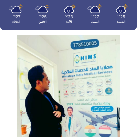
27
25
23
27
25
℃
℃
℃
℃
℃
الجمعة
السبت
الأحد
الأثنين
الثلاثاء