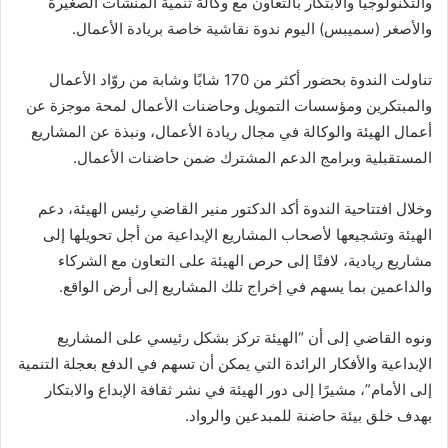
والتكنولوجيا والابتكار بالتعاون مع وكالة تنمية المنشآت الصغيرة
والأصغر (سميبس) اليوم ندوة نقاشية خاصة بريادة الأعمال.
تناولت الندوة بحضور أكثر من 170 شابًا وشابة من روّاد الأعمال
والمبتكرين ومؤسسات التمويل وحاضنات الأعمال لمحة موجزة عن
أعمال الهيئة والوكالة في مجال ريادة الأعمال، ونبذة عن المشاريع
المستقبلية وبرامج الدعم المشترك ضمن حاضنات الأعمال.
وخلال افتتاحية الندوة أكد الدكتور منير القاضي رئيس الهيئة، دعم
الهيئة وتشجيعها لأصحاب المشاريع الإبداعية من أجل تحويلها إلى
مشاريع ريادية، لافتًا إلى حرص الهيئة على التعاون مع الشركاء
والداعمين بما يسهم في إخراج تلك المشاريع إلى أرض الواقع.
ونوه القاضي إلى أن “الهيئة تركز بشكل رئيسي على المشاريع
الإبداعية والأفكار الرائدة التي يمكن أن تسهم في الدفع بعجلة التنمية
إلى الأمام”، مشيرًا إلى دور الهيئة في نشر ثقافة الإبداع والابتكار
بهدف خلق بيئة حاضنة للمبدعين والرواد.