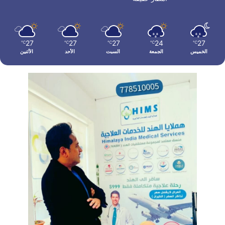
27
27
27
24
27
℃
℃
℃
℃
℃
الخميس
الجمعة
السبت
الأحد
الأثنين