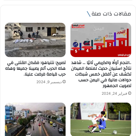
ر
ي
مقالات ذات صلة
د
ك
ا
ل
إ
ل
ك
ت
..النجم أولًا والكريمي ثانيًا … شاهد
تصريح: نتنياهو: فقدان القتلى في
ر
نتائج استبيان حديث لمنصة الميدان
هذه الحرب ألم يصيبنا جميعا وهذه
و
تكشف عن أفضل خمس شبكات
حرب قيامة فرضت علينا.
ن
حوالات مالية في اليمن حسب
ديسمبر 9, 2024
ي
تصويت الجمهور
فبراير 24, 2024