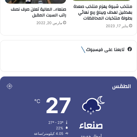
منتخب شبوة يهزم منتخب صعدة
صنعاء.. المالية تعلن صرف نصف
بهدفين لهدف ويبلغ ربع نهائي
راتب السبت المقبل
بطولة منتخبات المحافظات
مارس 20, 2022
يناير 17, 2023
تابعنا على فيسبوك
الطقس
27
℃
صنعاء
27º - 23º
22%
4.05 كيلومتر/ساعة
أمطار خفيفة