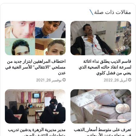
ي
مقالات ذات صلة
د
ك
ا
ل
إ
ل
ك
ت
قاسم الذيب يطلق نداء اغاثة
اختطاف المراهقين ابتزاز جديد من
ر
لسرعة انقاذ حالته الصحية الذي
مسلحي “الانتقالي” للأسر الغنية في
و
يعني من فشل كلوي
عدن
ن
أبريل 26, 2022
نوفمبر 26, 2021
ي
تعرف على متوسط أسعار_الذهب
مدير مديرية الزهرة يدشين تدريب
في صنعاء وعدن الأربعاء –
متطوعات التثقيف الصحي