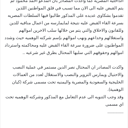
الداخليه المصريه كما واكدت المصادر بأن المدعو احمد محمود لم
يتم القبض عليه الى الان مما تسبب في قلق المواطنين اللذين
تقدموا بشكاوى عديده على المذكور طالبوا فيها السلطات المصريه
بسرعة القاء القبض عليه نتيجة لمايمارسه من اعمال منافيه للدين
وللقانون والاخلاق والتي يتم من خلالها سلب الاخرين اموالهم
واستغلالهم وخداعهم ونهب اموالهم بإسم شركته الوهميه حيث وشدد
المواطنون على ضرورة سرعة القاء القبض عليه ومحاكمته واسترداد
اموالهم وحقوقهم التي سلبها المحتال بطرق غير شرعيه ..
واكدت المصادر ان المحتال نصر الدين مستمر في عملية النصب
والاحتيال ويمارس التزوير والنصب والاستغلال لعدد من العمالات
الخليجية والسعودية والمصرية واليمنيه تحت مسمى شركة (كيان
الوهمية).
وقد وجب التنويه الى عدم التعامل مع المذكور وشركته الوهميه تحت
اي مسمى
…………..