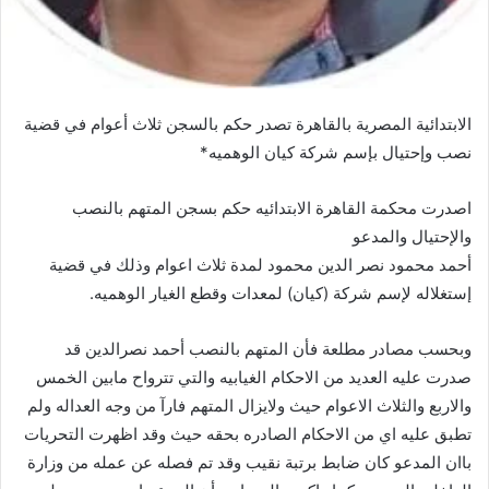
الابتدائية المصرية بالقاهرة تصدر حكم بالسجن ثلاث أعوام في قضية
نصب وإحتيال بإسم شركة كيان الوهميه*
اصدرت محكمة القاهرة الابتدائيه حكم بسجن المتهم بالنصب
والإحتيال والمدعو
أحمد محمود نصر الدين محمود لمدة ثلاث اعوام وذلك في قضية
إستغلاله لإسم شركة (كيان) لمعدات وقطع الغيار الوهميه.
وبحسب مصادر مطلعة فأن المتهم بالنصب أحمد نصرالدين قد
صدرت عليه العديد من الاحكام الغيابيه والتي تترواح مابين الخمس
والاربع والثلاث الاعوام حيث ولايزال المتهم فارآ من وجه العداله ولم
تطبق عليه اي من الاحكام الصادره بحقه حيث وقد اظهرت التحريات
باان المدعو كان ضابط برتبة نقيب وقد تم فصله عن عمله من وزارة