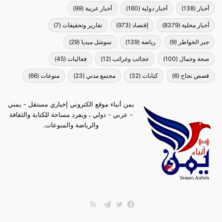
أخبار
(138)
أخبار دولية
(160)
أخبار عربية
(99)
أخبار محلية
(8379)
إقتصاد
(973)
تقارير وتحقيقات
(7)
جبر الخواطر
(9)
رياضة
(139)
سوشل ميديا
(29)
صحة وجمال
(100)
عجائب وغرائب
(12)
فعاليات
(45)
قصص نجاح
(6)
كتابات
(32)
مجتمع مدني
(23)
منوعات
(66)
يمن أنباء موقع الكتروني إخباري مستقل - يمني
- عربي - دولي ، ويفرد مساحة للكتابة والثقافة
والرياضة والمنوعات.
ملخص
الموقع
فيسبوك
تويتر
تيلقرام