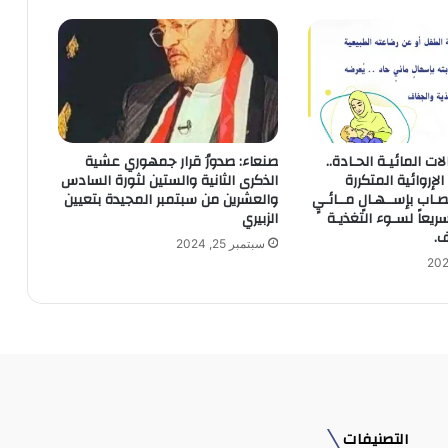
ات المائيـة الحـادة..
صنعاء: صدورُ قرار جمهوري عشية
الإروائية المتكررة
الذكرى الثانية والستين لثورة السادس
صـاب بإســهـالٍ مــائـيٍ
والعشرين من سبتمبر المجيدة بتعيين
سريعاً لسـوء التغذيـة
الزبيري
ف.
سبتمبر 25, 2024
التصنيفات