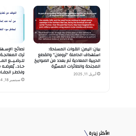
ل
إ
ل
ك
ت
ر
و
بيان: اليمن: القوات المسلحة:
نصائح: الإسـهال
ن
استهداف الحاملة “ترومان” والقطع
ترك المعالجـة 
ي
الحربية المعادية تم بعدد من الصواريخ
للـرضـيــع المـ
المجنحة والطائرات المسيّرة
حـاد.. يُعرضـه 
ولخطـر الجفـا
أبريل 11, 2025
سبتمبر 18, 2024
الأكثر زيارة