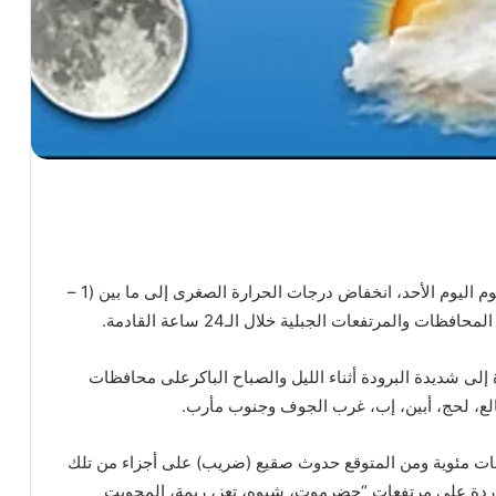
توقع المركز الوطني للأرصاد الجوية والإنذار المبكر، اليوم اليوم الأحد، انخفاض درجات الحرارة الصغرى إلى ما بين (1 –
 إلى شديدة البرودة أثناء الليل والصباح الباكرعلى محافظات
الع، لحج، أبين، إب، غرب الجوف وجنوب مأرب.
 درجات الحرارة الصغرى تتراواح بين 1 – 4 درجات مئوية ومن المتوقع حدوث صقيع (ضريب) على أجزاء من تلك
باردة على مرتفعات “حضرموت، شبوه، تعز، ريمة، المحويت