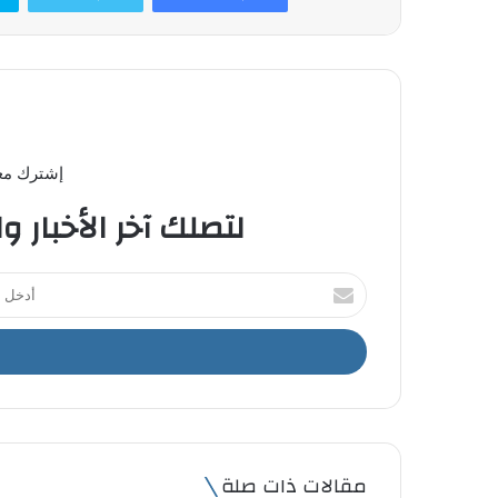
إشترك معن
لتصلك آخر الأخبار و
أ
د
خ
ل
ب
ر
ي
د
ك
مقالات ذات صلة
ا