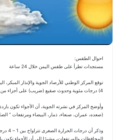
احوال الطقس:
مستجدات تطرأ على طقس اليمن خلال 24 ساعة
4) درجات مئوية وحدوث صقيع (ضريب) على أجزاء من المحافظات والمرتفعات الجبلية خلال الـ24 ساعة القادمة.
وأوضح المركز في نشرته الجوية، أن الأجواء تكون باردة
(صعده، عمران، صنعاء، ذمار، البيضاء ومرتفعات ” الض
وذكر أن
المحافظات والمرتفعات، مشيرًا إلى أن الأجواء تكون 