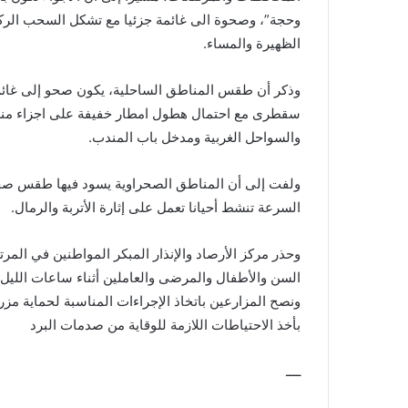
وحجة”، وصحوة الى غائمة جزئيا مع تشكل السحب الركا
الظهيرة والمساء.
وذكر أن طقس المناطق الساحلية، يكون صحو إلى غائم جز
سقطرى مع احتمال هطول امطار خفيفة على اجزاء منها،
والسواحل الغربية ومدخل باب المندب.
ولفت إلى أن المناطق الصحراوية يسود فيها طقس صحو وب
السرعة تنشط أحيانا تعمل على إثارة الأتربة والرمال.
وحذر مركز الأرصاد والإنذار المبكر المواطنين في المرت
السن والأطفال والمرضى والعاملين أثناء ساعات الليل و
ونصح المزارعين باتخاذ الإجراءات المناسبة لحماية مز
بأخذ الاحتياطات اللازمة للوقاية من صدمات البرد
ــــ