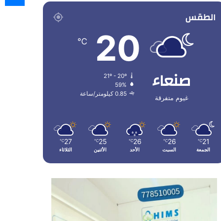
الطقس
20
℃
صنعاء
21º - 20º
59%
0.85 كيلومتر/ساعة
غيوم متفرقة
27
25
26
26
21
℃
℃
℃
℃
℃
الجمعة
السبت
الأحد
الأثنين
الثلاثاء