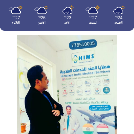
27
25
23
27
24
℃
℃
℃
℃
℃
الجمعة
السبت
الأحد
الأثنين
الثلاثاء