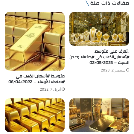
مقالات ذات صلة
د
ك
ا
ل
إ
ل
ك
ت
..تعرف على متوسط
ر
#أسعار_الذهب في #صنعاء وعدن
و
السبت – 02/09/2023
ن
سبتمبر 2, 2023
ي
متوسط #أسعار_الذهب في
#صنعاء الأربعاء – 06/04/2022
أبريل 7, 2022