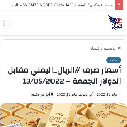
طهران : إيران تكشف اقتراب إعلان تفاهم تاريخي مع سلطنة عُمان بشأن تنظيم الملاحة في مضيق هرمز
الق
الرئيسية
/
إقتصاد
إقتصاد
أسعار صرف #الريال_اليمني مقابل
الدولار الجمعة – 13/05/2022
مايو 13, 2022
آخر تحديث: مايو 13, 2022
أقل من دقيقة